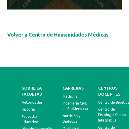
Volver a Centro de Humanidades Médicas
SOBRE LA
CARRERAS
CENTROS
FACULTAD
DOCENTES
Medicina
Autoridades
Centro de Bioétic
Ingeniería Civil
en BioMedicina
Historia
Centro de
Fisiología Celular 
Nutrición y
Proyecto
Integrativa
Dietética
Educativo
Centro de
Química y
Plan de Desarrollo