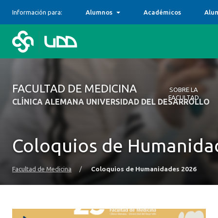
Información para:
Alumnos
Académicos
Alu
FACULTAD DE MEDICINA
SOBRE LA
FACULTAD
CLÍNICA ALEMANA UNIVERSIDAD DEL DESARROLLO
Sobre la Faculta
Carreras
Centros Docent
Postgrados y Ed
Investigación
Campos Clínicos
Unidad de Gesti
Comité de Integ
Alumni
Formamos profes
Descubre y cono
Alternativas de 
Contamos con ca
Coloquios de Humanida
ser humano, su d
nuestra Facultad
subespecialidad
complementan, p
con el bienestar
odontológicas, d
experiencia clíni
Facultad de Medicina
/
Coloquios de Humanidades 2026