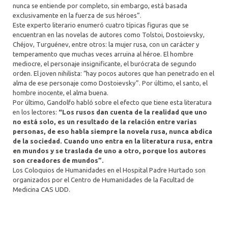
nunca se entiende por completo, sin embargo, está basada
exclusivamente en la fuerza de sus héroes”.
Este experto literario enumeró cuatro típicas figuras que se
encuentran en las novelas de autores como Tolstoi, Dostoievsky,
Chéjov, Turguénev, entre otros: la mujer rusa, con un carácter y
temperamento que muchas veces arruina al héroe. El hombre
mediocre, el personaje insignificante, el burócrata de segundo
orden. El joven nihilista: “hay pocos autores que han penetrado en el
alma de ese personaje como Dostoievsky”. Por último, el santo, el
hombre inocente, el alma buena.
Por último, Gandolfo habló sobre el efecto que tiene esta literatura
en los lectores:
“Los rusos dan cuenta de la realidad que uno
no está solo, es un resultado de la relación entre varias
personas, de eso habla siempre la novela rusa, nunca abdica
de la sociedad. Cuando uno entra en la literatura rusa, entra
en mundos y se traslada de uno a otro, porque los autores
son creadores de mundos”.
Los Coloquios de Humanidades en el Hospital Padre Hurtado son
organizados por el Centro de Humanidades de la Facultad de
Medicina CAS UDD.