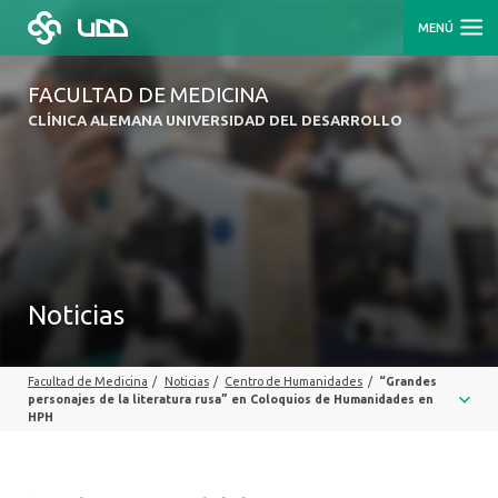
MENÚ
FACULTAD DE MEDICINA
CLÍNICA ALEMANA UNIVERSIDAD DEL DESARROLLO
Noticias
Facultad de Medicina
/
Noticias
/
Centro de Humanidades
/
“Grandes
personajes de la literatura rusa” en Coloquios de Humanidades en
HPH