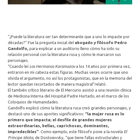
Anterior
Siguien
“¿Puede la literatura ser tan determinante que a uno lo impacte por
décadas?” Fue la pregunta inicial del
abogado y filósofo Pedro
Gandolfo,
para explicar a un auditorio lleno cómo ha sido su
relación personal con la literatura rusa y cómo le marcaron sus
personajes.
“Cuando leí
Los Hermanos Karamazov
a los 14 años por primera vez,
entraron en mi cabeza estas figuras. Muchas veces ocurre que uno
olvida el argumento, no así los protagonistas, que en la memoria del
lector quedan recortados de manera magistral”relató.
El también crítico literario de El Mercurio asistió a una reunión clínica
de Medicina Interna del Hospital Padre Hurtado, en el marco de los
Coloquios de Humanidades.
Gandolfo explicó cómo la literatura rusa creó grandes personajes, y
destacó uno de sus aportes significativos:
“la mujer rusa es lo
primero que impacta; el desfile de grandes mujeres
extraordinarias, bellas, caprichosas, dominantes,
impredecibles”
. Como ejemplo, este filósofo pone a la novela
El
Príncipe Idiota
, de Dostoievsky, “que tiene fallas estructurales y