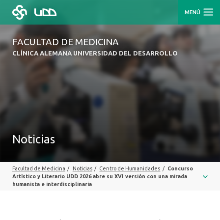
MENÚ
FACULTAD DE MEDICINA
CLÍNICA ALEMANA UNIVERSIDAD DEL DESARROLLO
Noticias
Facultad de Medicina
/
Noticias
/
Centro de Humanidades
/
Concurso
Artístico y Literario UDD 2026 abre su XVI versión con una mirada
humanista e interdisciplinaria