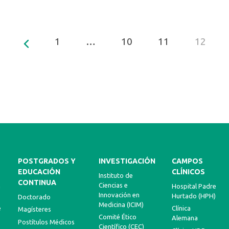
1
…
10
11
12
POSTGRADOS Y
INVESTIGACIÓN
CAMPOS
EDUCACIÓN
CLÍNICOS
Instituto de
CONTINUA
Ciencias e
a
Hospital Padre
Innovación en
Hurtado (HPH)
Doctorado
Medicina (ICIM)
e
Clínica
Magísteres
Comité Ético
Alemana
Postítulos Médicos
Científico (CEC)