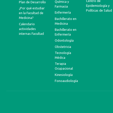
Centro de
Química y
Plan de Desarrollo
Epidemiología y
Farmacia
¿Por qué estudiar
Políticas de Salud
Enfermería
en la Facultad de
Medicina?
Bachillerato en
Medicina
Calendario
actividades
Bachillerato en
internas Facultad
Enfermería
Odontología
Obstetricia
Tecnología
Médica
Terapia
Ocupacional
Kinesiología
Fonoaudiología