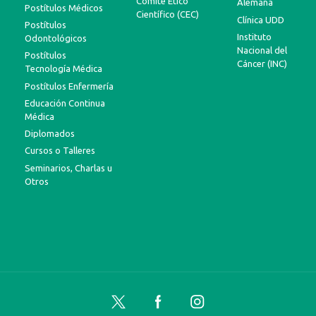
Comité Ético
Alemana
Postítulos Médicos
Científico (CEC)
Clínica UDD
Postítulos
Instituto
Odontológicos
Nacional del
Postítulos
Cáncer (INC)
Tecnología Médica
Postítulos Enfermería
Educación Continua
Médica
Diplomados
Cursos o Talleres
Seminarios, Charlas u
Otros
Twitter
Facebook
Instagram