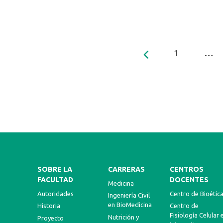
1
…
SOBRE LA
CARRERAS
CENTROS
FACULTAD
DOCENTES
Medicina
Autoridades
Centro de Bioétic
Ingeniería Civil
en BioMedicina
Historia
Centro de
Fisiología Celular 
Nutrición y
Proyecto